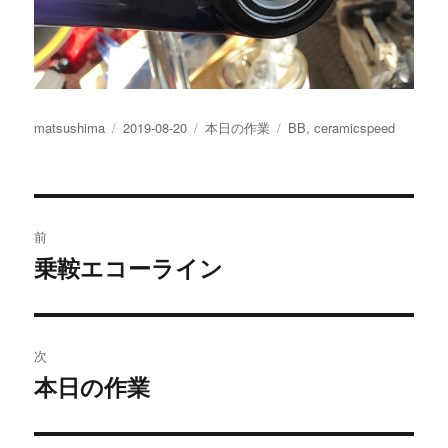
投
投
カ
タ
matsushima
2019-08-20
本日の作業
BB
,
ceramicspeed
稿
稿
テ
グ
者
日:
ゴ
リ
投
ー
前
稿
乗鞍エコーライン
過
去
ナ
の
ビ
投
次
稿:
ゲ
本日の作業
次
の
ー
投