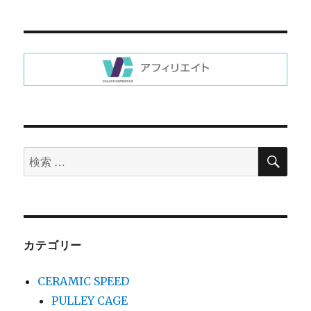
シ
稿:
ョ
ン
検
検
索
索
対
象:
カテゴリー
CERAMIC SPEED
PULLEY CAGE