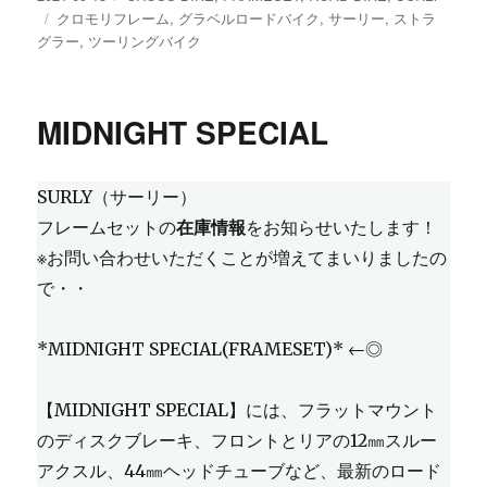
稿
タ
テ
クロモリフレーム
,
グラベルロードバイク
,
サーリー
,
ストラ
日:
グ
ゴ
グラー
,
ツーリングバイク
リ
ー
MIDNIGHT SPECIAL
SURLY（サーリー）
フレームセットの
在庫情報
をお知らせいたします！
※お問い合わせいただくことが増えてまいりましたの
で・・
*MIDNIGHT SPECIAL(FRAMESET)* ←◎
【MIDNIGHT SPECIAL】には、フラットマウント
のディスクブレーキ、フロントとリアの12㎜スルー
アクスル、44㎜ヘッドチューブなど、最新のロード