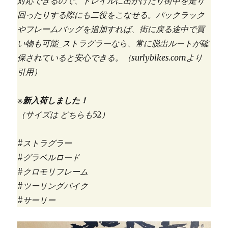
対応できるので、トレイルに出かけたり街中を走り
回ったりする際にも二役をこなせる。パックラック
やフレームバッグを追加すれば、街に戻る途中で買
い物も可能_ストラグラーなら、常に脱出ルートが確
保されていると安心できる。（surlybikes.comより
引用）
※
新入荷しました！
（サイズは どちらも52）
#ストラグラー
#グラベルロード
#クロモリフレーム
#ツーリングバイク
#サーリー