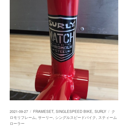
投
カ
タ
2021-09-27
FRAMESET
,
SINGLESPEED BIKE
,
SURLY
ク
稿
テ
グ
ロモリフレーム
,
サーリー
,
シングルスピードバイク
,
スティーム
日:
ゴ
ローラー