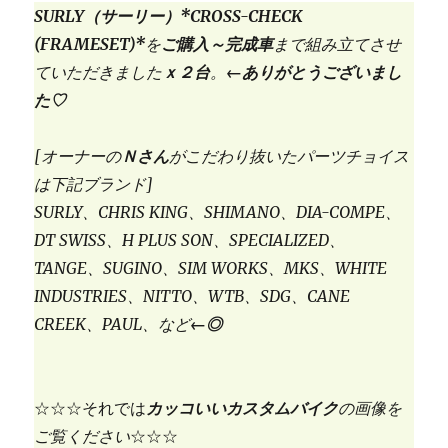
SURLY（サーリー）*CROSS-CHECK
(FRAMESET)*
を
ご購入～完成車
まで組み立てさせ
ていただきました
ｘ２台
。
←ありがとうございまし
た♡
[オーナーの
Ｎさん
がこだわり抜いたパーツチョイス
は下記ブランド]
SURLY、CHRIS KING、SHIMANO、DIA-COMPE、
DT SWISS、H PLUS SON、SPECIALIZED、
TANGE、SUGINO、SIM WORKS、MKS、WHITE
INDUSTRIES、NITTO、WTB、SDG、CANE
CREEK、PAUL、など
←◎
☆☆☆それでは
カッコいいカスタムバイク
の画像を
ご覧ください
☆☆☆