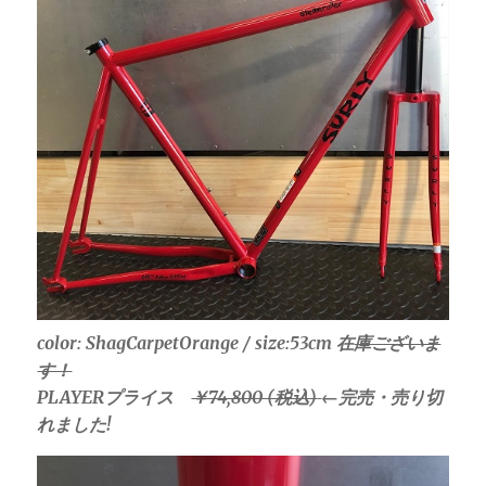
color: ShagCarpetOrange / size:53cm 在
庫ございま
す！
PLAYERプライス
￥74,800 (税込)
←完売・売り切
れました!