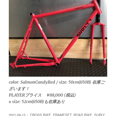
color: SalmonCandyRed / size: 50cm(650B) 在庫ご
ざいます！
PLAYERプライス ￥88,000 (税込)
※ size: 52cm(650B)も在庫あり
投
カ
2021-09-13
CROSS BIKE
,
FRAMESET
,
ROAD BIKE
,
SURLY