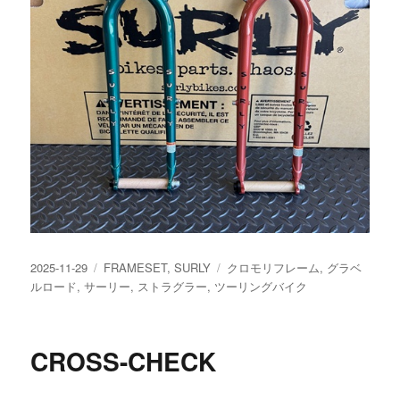
投
カ
タ
2025-11-29
FRAMESET
,
SURLY
クロモリフレーム
,
グラベ
稿
テ
グ
ルロード
,
サーリー
,
ストラグラー
,
ツーリングバイク
日:
ゴ
リ
ー
CROSS-CHECK