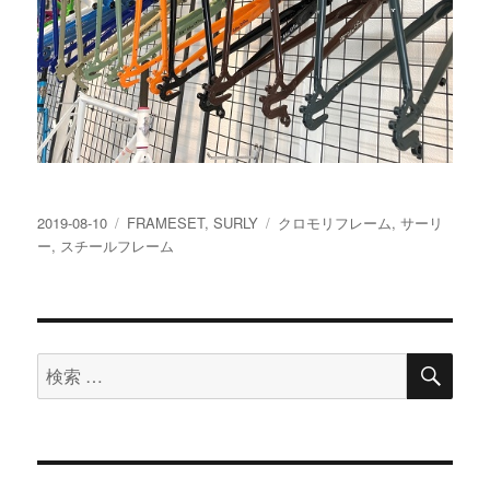
投
カ
タ
2019-08-10
FRAMESET
,
SURLY
クロモリフレーム
,
サーリ
稿
テ
グ
ー
,
スチールフレーム
日:
ゴ
リ
ー
検
検
索
索
対
象: