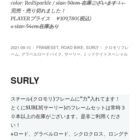
color: RedSparkle /
size: 50cm 在庫ございます！
←
完売・売り切れました！
PLAYERプライス ￥109,780(税込)
※
size: 54cm在庫あり
投
カ
タ
2021-09-10
FRAMESET
,
ROAD BIKE
,
SURLY
クロモリフレ
稿
テ
グ
ーム
,
グラベルロードバイク
,
サーリー
,
ミッドナイトスペシャル
日:
ゴ
リ
ー
SURLY
スチール(クロモリ)フレームに”力”入れてます！
とくにSURLY(サーリー)のフレームセットは常時３
０本以上の在庫がございます。是非ご利用くださ
い！
※ロード、グラベルロード、シクロクロス、ロングテ