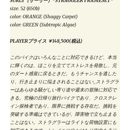
SURLY（サーリー）*STRAGGLER FRAMESET*
size: 52 (650b)
color: ORANGE (Shaggy Carpet)
color: GREEN (Subtropic Algae)
PLAYERプライス ￥148,500(税込)
このバイクはいろんなことに対応できるけど、本当
に輝くのは、ほこりを立ててストレスを発散し、元
のダート感覚に戻るときだ。もうチャンスを逃した
り、行き止まりに悩まされることはない_ストラグラ
ーはあらゆる騒がしい寄り道や週末の冒険に対応で
きる。究極の日帰り旅行バイクであり、クロステレ
イン探検者であり、限界に挑戦する存在だ。挑戦を
突破する準備はできているが、障害物で立ち止まる
ことはない。ストラグラーはライトな荷物設置にも