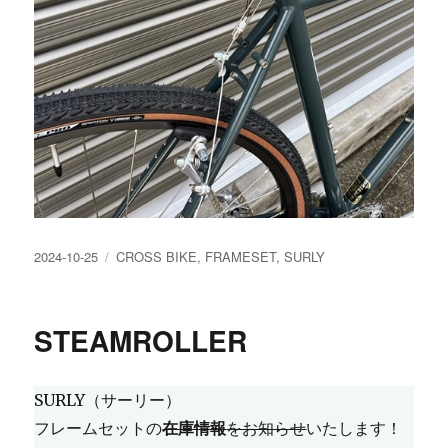
投
カ
2024-10-25
CROSS BIKE
,
FRAMESET
,
SURLY
稿
テ
日:
ゴ
リ
STEAMROLLER
ー
SURLY（サーリー）
フレームセットの
在庫情報
をお知らせ
いたします！