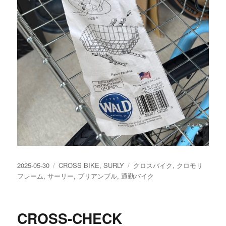
投
カ
タ
2025-05-30
CROSS BIKE
,
SURLY
クロスバイク
,
クロモリ
稿
テ
グ
フレーム
,
サーリー
,
プリアンブル
,
通勤バイク
日:
ゴ
リ
ー
CROSS-CHECK