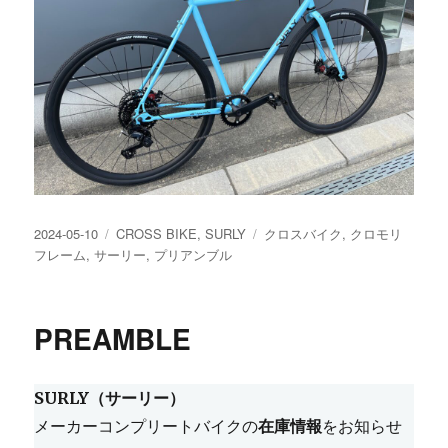
投
カ
タ
2024-05-10
CROSS BIKE
,
SURLY
クロスバイク
,
クロモリ
稿
テ
グ
フレーム
,
サーリー
,
プリアンブル
日:
ゴ
リ
ー
PREAMBLE
SURLY（サーリー）
メーカーコンプリートバイクの
在庫情報
をお知らせ