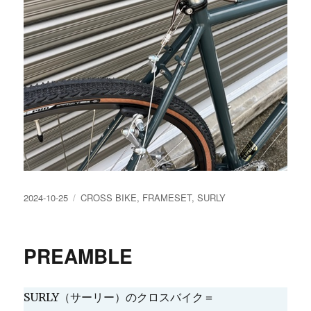
投
カ
2024-10-25
CROSS BIKE
,
FRAMESET
,
SURLY
稿
テ
日:
ゴ
リ
PREAMBLE
ー
SURLY（サーリー）のクロスバイク＝