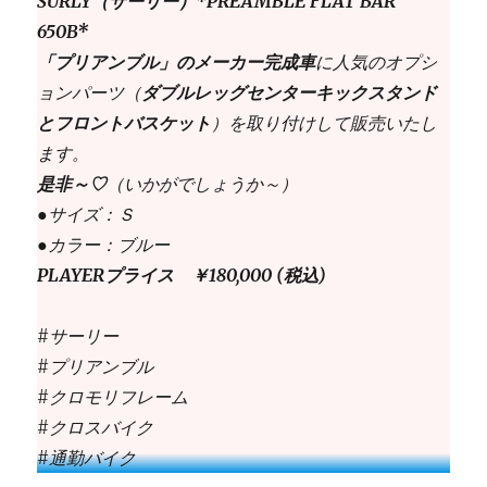
SURLY（サーリー）*PREAMBLE FLAT BAR
650B*
「プリアンブル」のメーカー完成車
に人気のオプシ
ョンパーツ（
ダブルレッグセンターキックスタンド
とフロントバスケット
）を取り付けして販売いたし
ます。
是非～♡
（いかがでしょうか～）
●サイズ：Ｓ
●カラー：ブルー
PLAYERプライス ￥180,000 (税込)
#サーリー
#プリアンブル
#クロモリフレーム
#クロスバイク
#通勤バイク