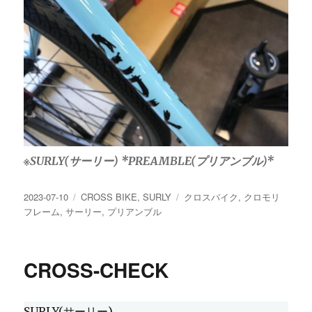
※SURLY(サーリー) *PREAMBLE(プリアンブル)*
投
カ
タ
2023-07-10
CROSS BIKE
,
SURLY
クロスバイク
,
クロモリ
稿
テ
グ
フレーム
,
サーリー
,
プリアンブル
日:
ゴ
リ
ー
CROSS-CHECK
SURLY(サーリー)