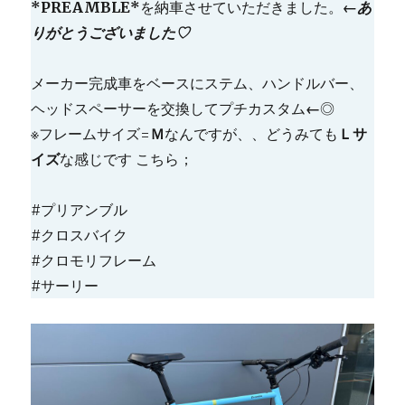
*PREAMBLE*
を納車させていただきました。
←あ
りがとうございました♡
メーカー完成車をベースにステム、ハンドルバー、
ヘッドスペーサーを交換してプチカスタム
←
◎
※フレームサイズ=
Ｍ
なんですが、、どうみても
Ｌサ
イズ
な感じです こちら；
#プリアンブル
#クロスバイク
#クロモリフレーム
#サーリー