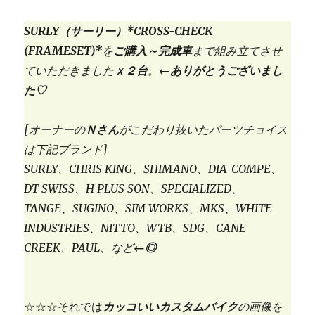
SURLY（サーリー）*CROSS-CHECK
(FRAMESET)*
を
ご購入～完成車
まで組み立てさせ
ていただきました
ｘ２台
。
←ありがとうございまし
た♡
[オーナーの
Ｎさん
がこだわり抜いたパーツチョイス
は下記ブランド]
SURLY、CHRIS KING、SHIMANO、DIA-COMPE、
DT SWISS、H PLUS SON、SPECIALIZED、
TANGE、SUGINO、SIM WORKS、MKS、WHITE
INDUSTRIES、NITTO、WTB、SDG、CANE
CREEK、PAUL、など
←◎
☆☆☆それでは
カッコいいカスタムバイク
の画像を