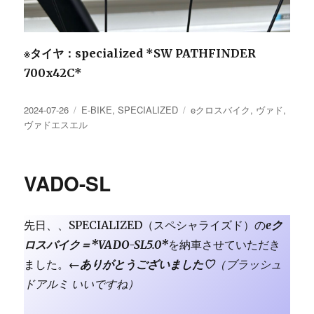
※タイヤ：specialized *SW PATHFINDER
700x42C*
投
カ
タ
2024-07-26
E-BIKE
,
SPECIALIZED
eクロスバイク
,
ヴァド
,
稿
テ
グ
ヴァドエスエル
日:
ゴ
リ
ー
VADO-SL
先日、、SPECIALIZED（スペシャライズド）の
eク
ロスバイク＝*VADO-SL5.0*
を納車させていただき
ました。
←ありがとうございました♡
（ブラッシュ
ドアルミ いいですね）