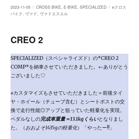
投
カ
タ
2023-11-05
CROSS BIKE
,
E-BIKE
,
SPECIALIZED
eクロス
稿
テ
グ
バイク
,
ヴァド
,
ヴァドエスエル
日:
ゴ
リ
ー
CREO 2
SPECIALIZED（スペシャライズド）の*CREO 2
COMP*を納車させていただきました。←ありがとう
ございました♡
※カスタマイズもさせていただきました＝前後タイ
ヤ・ホイール（チューブ含む）とシートポストの交
換で走行性能◎アップと狙っていた軽量化を実現。
ペダルなしの
完成車重量＝13.1kgくらい
となりまし
た。（
おおよそ1435gの軽量化
）「やったー!!」