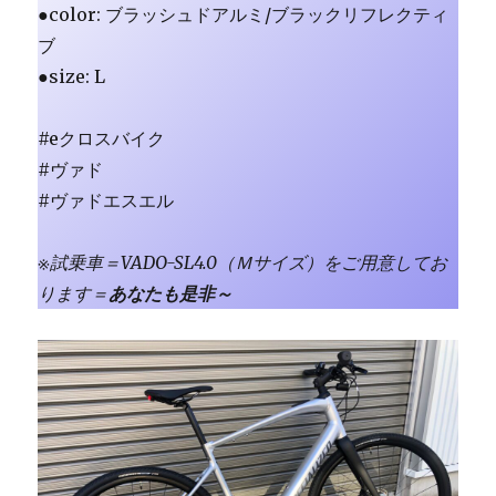
●color: ブラッシュドアルミ/ブラックリフレクティ
ブ
●size: L
#eクロスバイク
#ヴァド
#ヴァドエスエル
※試乗車＝VADO-SL4.0（Ｍサイズ）をご用意してお
ります＝
あなたも是非～