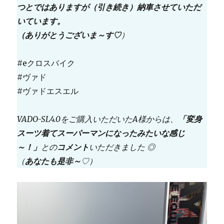
つとではありますが（引き続き）納車させていただ
いています。
（ありがとうございま～す♡
）
#eクロスバイク
#ヴァド
#ヴァドエスエル
VADO-SL4.0をご購入いただいたA様からは、
「変身
スーツ着てスーパーマンになったみたいな感じ
～！」
との
コメント
いただきました ◎
（
あなたも是非～
♡）