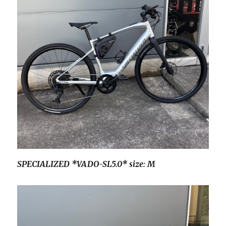
SPECIALIZED *VADO-SL5.0* size: M