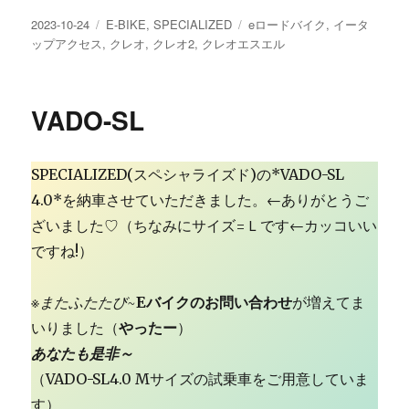
投
カ
タ
2023-10-24
E-BIKE
,
SPECIALIZED
eロードバイク
,
イータ
稿
テ
グ
ップアクセス
,
クレオ
,
クレオ2
,
クレオエスエル
日:
ゴ
リ
ー
VADO-SL
SPECIALIZED(スペシャライズド)の*VADO-SL
4.0*を納車させていただきました。←ありがとうご
ざいました♡（ちなみにサイズ=Ｌです←カッコいい
ですね!）
※
またふたたび~
Eバイクのお問い合わせ
が増えてま
いりました（
やったー
）
あなたも是非～
（VADO-SL4.0 Mサイズの試乗車をご用意していま
す）