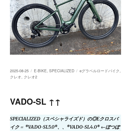
投
カ
タ
2025-08-25
E-BIKE
,
SPECIALIZED
eグラベルロードバイク
,
稿
テ
グ
クレオ
,
クレオ2
日:
ゴ
リ
ー
VADO-SL ↑↑
SPECIALIZED（スペシャライズド）の◎Eクロスバ
イク
＝
*VADO-SL5.0*、、*VADO-SL4.0* ←ぽつぽ