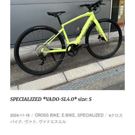
SPECIALIZED *VADO-SL4.0* size: S
投
カ
タ
2024-11-18
CROSS BIKE
,
E-BIKE
,
SPECIALIZED
eクロス
稿
テ
グ
バイク
,
ヴァド
,
ヴァドエスエル
日:
ゴ
リ