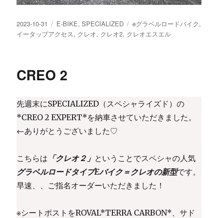
投
カ
タ
2023-10-31
E-BIKE
,
SPECIALIZED
eグラベルロードバイク
,
稿
テ
グ
イータップアクセス
,
クレオ
,
クレオ2
,
クレオエスエル
日:
ゴ
リ
ー
CREO 2
先週末にSPECIALIZED（スペシャライズド）の
*CREO 2 EXPERT*を納車させていただきました。
←ありがとうございました♡
こちらは
「クレオ２」
ということでスペシャの人気
グラベルロードタイプEバイク＝クレオの新型
です。
早速、、ご指名オーダーいただきました！
※シートポストをROVAL*TERRA CARBON*、サド