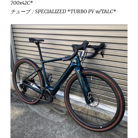
700x42C*
チューブ：SPECIALIZED *TURBO PV w/TALC*