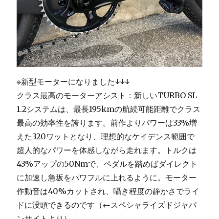
※新型モーターになりました↓↓↓
クラス最高のモーターアシスト：新しいTURBO SL
1.2システムは、最長195kmの航続可能距離でクラス
最高の効率性を誇ります。前作よりパワーは33%増
えた320ワットとなり、理想的なケイデンス範囲で
超人的なパワーを体感しながら走れます。トルクは
43%アップの50Nmで、ペダルを踏めばダイレクト
に加速し急坂をパワフルに上れるように。モーター
作動音は40%カットされ、囁き程度の静かさでライ
ドに没頭できるのです（←スペシャライズドジャパ
ンサイトより）