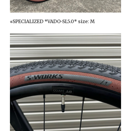
※SPECIALIZED *VADO-SL5.0* size: M