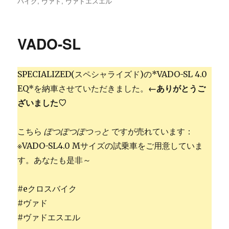
稿
テ
グ
バイク
,
ヴァド
,
ヴァドエスエル
日:
ゴ
リ
ー
VADO-SL
SPECIALIZED(スペシャライズド)の*VADO-SL 4.0
EQ*を納車させていただきました。
←ありがとうご
ざいました♡
こちら
ぽつぽつぽつっと
ですが売れています：
※VADO-SL4.0 Mサイズの試乗車をご用意していま
す。あなたも是非～
#eクロスバイク
#ヴァド
#ヴァドエスエル