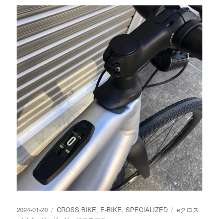
投
カ
タ
2024-01-20
CROSS BIKE
,
E-BIKE
,
SPECIALIZED
eクロス