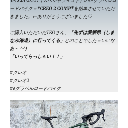
SPECIALIZED（スペシャライズド）のE-グラベルロ
ードバイク＝
*CREO 2 COMP*
を納車させていただ
きました。←ありがとうございました♡
ご購入いただいたTKOさん、
「先ずは愛媛県（しま
なみ海道）に行ってくる」
とのことでした＝いいな
あ～ ^^)
「いってらっしゃい！！」
#クレオ
#クレオ2
#eグラベルロードバイク