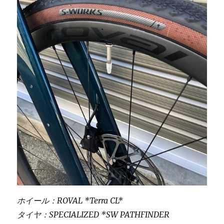
ホイール：ROVAL *Terra CL*
タイヤ：SPECIALIZED *SW PATHFINDER