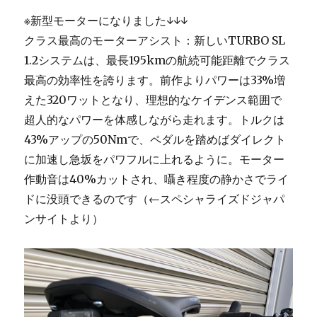
※新型モーターになりました↓↓↓
クラス最高のモーターアシスト：新しいTURBO SL
1.2システムは、最長195kmの航続可能距離でクラス
最高の効率性を誇ります。前作よりパワーは33%増
えた320ワットとなり、理想的なケイデンス範囲で
超人的なパワーを体感しながら走れます。トルクは
43%アップの50Nmで、ペダルを踏めばダイレクト
に加速し急坂をパワフルに上れるように。モーター
作動音は40%カットされ、囁き程度の静かさでライ
ドに没頭できるのです（←スペシャライズドジャパ
ンサイトより）