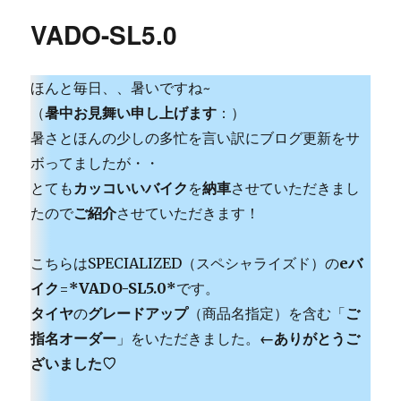
ー
VADO-SL5.0
ほんと毎日、、暑いですね~
（
暑中お見舞い申し上げます
：）
暑さとほんの少しの多忙を言い訳にブログ更新をサ
ボってましたが・・
とても
カッコいいバイク
を
納車
させていただきまし
たので
ご紹介
させていただきます！
こちらはSPECIALIZED（スペシャライズド）の
eバ
イク
=
*VADO-SL5.0*
です。
タイヤ
の
グレードアップ
（商品名指定）を含む「
ご
指名オーダー
」をいただきました。
←ありがとうご
ざいました♡