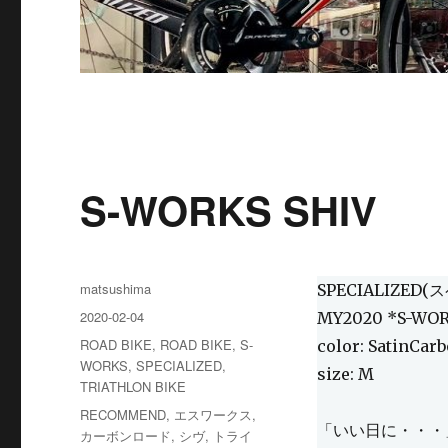
S-WORKS SHIV
投
matsushima
SPECIALIZED
稿
投
2020-02-04
MY2020 *S-WOR
者
稿
カ
ROAD BIKE
,
ROAD BIKE
,
S-
color: SatinCar
日:
テ
WORKS
,
SPECIALIZED
,
size: M
ゴ
TRIATHLON BIKE
リ
タ
RECOMMEND
,
エスワークス
,
ー
「いい日に・・・
グ
カーボンロード
,
シヴ
,
トライ