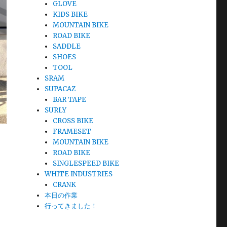
GLOVE
KIDS BIKE
MOUNTAIN BIKE
ROAD BIKE
SADDLE
SHOES
TOOL
SRAM
SUPACAZ
BAR TAPE
SURLY
CROSS BIKE
FRAMESET
MOUNTAIN BIKE
ROAD BIKE
SINGLESPEED BIKE
WHITE INDUSTRIES
CRANK
本日の作業
行ってきました！