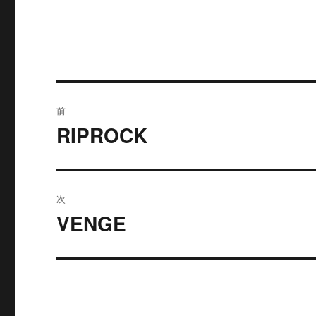
投
前
稿
RIPROCK
過
去
ナ
の
ビ
投
次
稿:
ゲ
VENGE
次
の
ー
投
シ
稿:
ョ