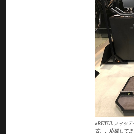
※RETULフィ
古、、応援してま