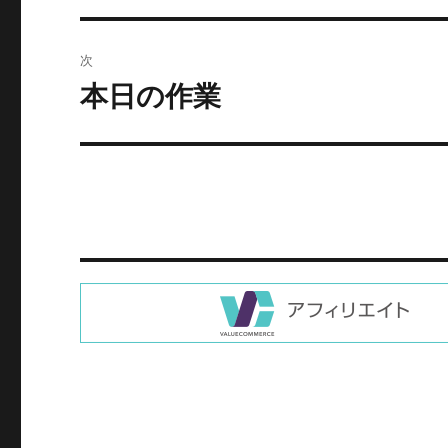
の
ビ
投
次
稿:
ゲ
本日の作業
次
の
ー
投
シ
稿:
ョ
ン