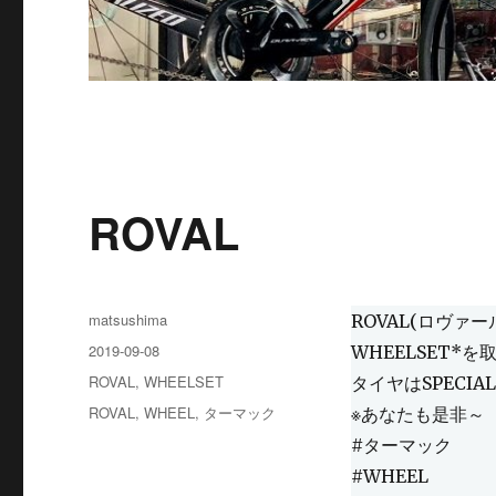
ROVAL
投
matsushima
ROVAL(ロヴァ
稿
投
2019-09-08
WHEELSET
者
稿
カ
ROVAL
,
WHEELSET
タイヤはSPECIAL
日:
テ
タ
ROVAL
,
WHEEL
,
ターマック
※あなたも是非～
ゴ
グ
#ターマック
リ
ー
#WHEEL