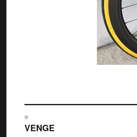
投
前
稿
VENGE
過
去
ナ