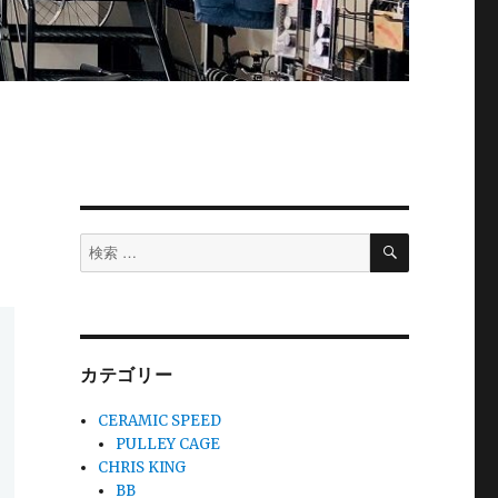
検
検
索
索
対
象:
！
カテゴリー
CERAMIC SPEED
PULLEY CAGE
CHRIS KING
BB