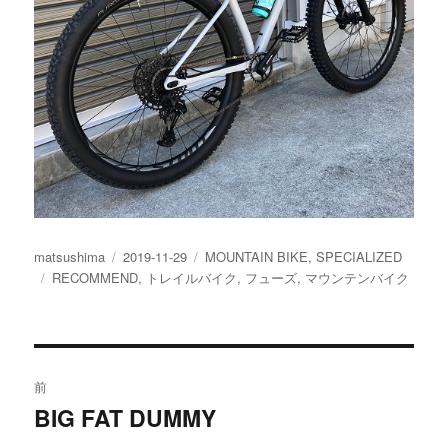
投
投
カ
matsushima
2019-11-29
MOUNTAIN BIKE
,
SPECIALIZED
稿
タ
稿
テ
RECOMMEND
,
トレイルバイク
,
フューズ
,
マウンテンバイク
者
グ
日:
ゴ
リ
ー
投
前
稿
BIG FAT DUMMY
過
去