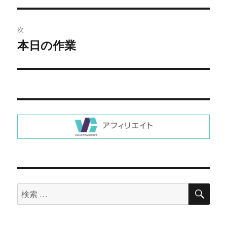
ナ
の
ビ
投
次
稿:
ゲ
本日の作業
次
の
ー
投
シ
稿:
ョ
ン
検
検
索
索
対