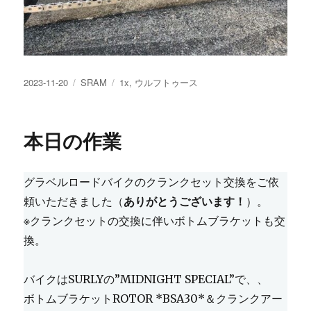
投
カ
タ
2023-11-20
SRAM
1x
,
ウルフトゥース
稿
テ
グ
日:
ゴ
リ
本日の作業
ー
グラベルロードバイクのクランクセット交換をご依
頼いただきました（
ありがとうございます！
）。
※クランクセットの交換に伴いボトムブラケットも交
換。
バイクはSURLYの”MIDNIGHT SPECIAL”で、、
ボトムブラケットROTOR *BSA30*＆クランクアー