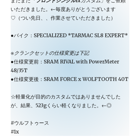
またまた
「
フロントシングル1x
カスタム」
をご依頼
いただきました。←毎度ありがとうございます
♡（つい先日、、作業させていただきました）
●バイク：SPECIALIZED *TARMAC SL8 EXPERT*
※クランクセットの仕様変更は下記
●仕様変更前：SRAM RIVAL with PowerMeter
48/35T
●仕様変更後：SRAM FORCE x WOLFTOOTH 40T
☆軽量化が目的のカスタムではありませんでした
が、結果、523gくらい軽くなりました。←◎
#ウルフトゥース
#1x