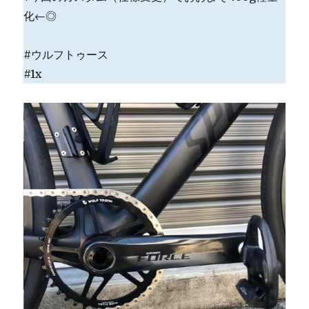
化←◎
#ウルフトゥース
#1x