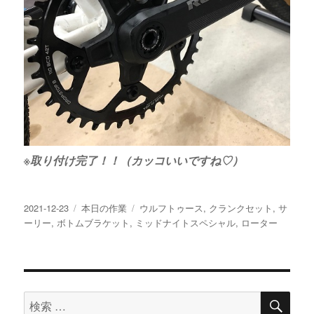
※取り付け完了！！（カッコいいですね♡）
投
カ
タ
2021-12-23
本日の作業
ウルフトゥース
,
クランクセット
,
サ
稿
テ
グ
ーリー
,
ボトムブラケット
,
ミッドナイトスペシャル
,
ローター
日:
ゴ
リ
ー
検
検
索