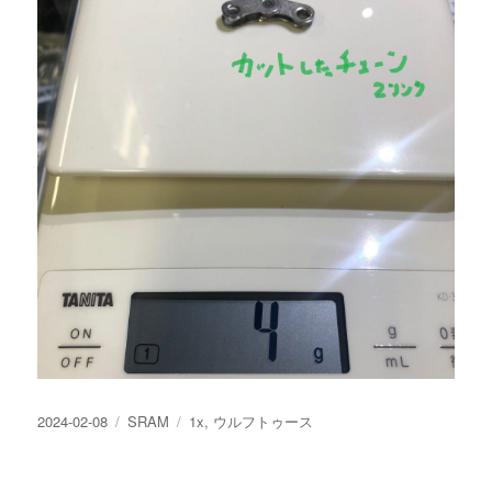
投
カ
タ
2024-02-08
SRAM
1x
,
ウルフトゥース
稿
テ
グ
日:
ゴ
リ